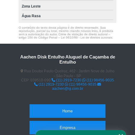
Zona Leste
Água Rasa
O conteúdo do texto desta página é de direito reservado. Sua
reprodução, parcial ou total, mesmo citando nossos links, é proibida
sem a autorização do autor. Crime de violação de direito autoral –
artigo 184 do Código Penal –
Lei 9610/98 - Lei de direitos autorais
.
Aachen Disk Entulho Aluguel de Caçamba de
Entulho
Rua Doutor Paulo Queiroz, 462 - Jardim Nove de Julho
- São Paulo - SP
CEP: 039510-090
(11) 2919-7230
(11) 98456-9035
(11) 2919-7230
(11) 98456-9035
aachen@ig.com.br
Home
Empresa