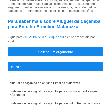
de resíduos provenientes da construção civil, atendendo, apenas, a
Zona Lete de São Paulo, Capital., a empresa nos destacando no
segmento. Também oferecemos outros serviços, como aluguel de
caçambas e . Entre em contato conosco para mais informações.
Para saber mais sobre Aluguel de Caçamba
para Entulho Ermelino Matarazzo
Ligue para
(11) 2919-7230
ou
clique aqui
e entre em contato por
email.
Solicite um orçamento
MENU
aluguel de caçamba de entulho Ermelino Matarazzo
onde encontrar aluguel de caçamba para construção civil Parque
São Rafael
onde encontrar aluguel de caçamba para entulho Penha de França