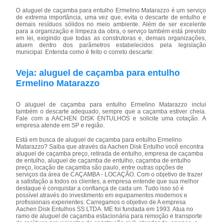
O aluguel de caçamba para entulho Ermelino Matarazzo é um serviço
de extrema importância, uma vez que, evita o descarte de entulho e
demais resíduos sólidos no meio ambiente. Além de ser excelente
para a organização e limpeza da obra, o serviço também está previsto
em lei, exigindo que todas as construtoras e, demais organizações,
atuem dentro dos parâmetros estabelecidos pela legislação
municipal. Entenda como é feito o correto descarte:
Veja: aluguel de caçamba para entulho
Ermelino Matarazzo
O aluguel de caçamba para entulho Ermelino Matarazzo inclui
também o descarte adequado, sempre que a caçamba estiver cheia.
Fale com a AACHEN DISK ENTULHOS e solicite uma cotação. A
empresa atende em SP e região.
Está em busca de aluguel de caçamba para entulho Ermelino
Matarazzo? Saiba que através da Aachen Disk Entulho você encontra
aluguel de caçamba preço, retirada de entulho, empresa de caçamba
de entulho, aluguel de caçamba de entulho, caçamba de entulho
preço, locação de caçamba são paulo, entre outras opções de
serviços da área de CAÇAMBA - LOCAÇÃO. Com o objetivo de trazer
a satisfação a todos os clientes, a empresa entende que sua melhor
destaque é conquistar a confiança de cada um. Tudo isso só é
possível através do investimento em equipamentos modernos e
profissionais experientes. Carregamos o objetivo de A empresa
Aachen Disk Entulhos SS LTDA. ME foi fundada em 1993. Atua no
ramo de aluguel de caçamba estacionária para remoção e transporte