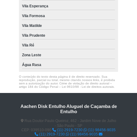
Vila Esperança
Vila Formosa
Vila Matilde
Vila Prudente
Vila Ré
Zona Leste
Água Rasa
O conteúdo do texto desta página é de direito reservado. Sua
reprodução, parcial ou total, mesmo citando nossos links, é proibida
sem a autorização do autor. Crime de violação de direito autoral –
artigo 184 do Código Penal –
Lei 9610/98 - Lei de direitos autorais
.
Aachen Disk Entulho Aluguel de Caçamba de
Entulho
Rua Doutor Paulo Queiroz, 462 - Jardim Nove de Julho
- São Paulo - SP
CEP: 039510-090
(11) 2919-7230
(11) 98456-9035
(11) 2919-7230
(11) 98456-9035