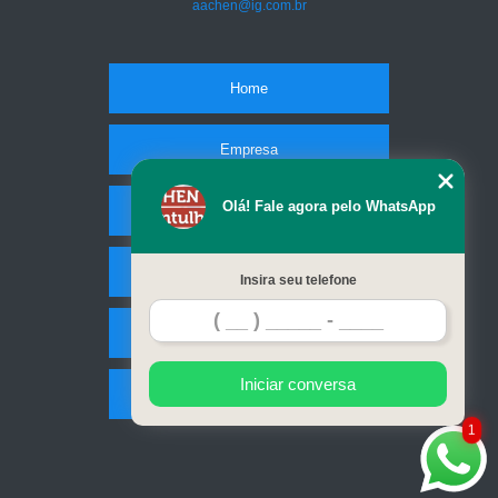
aachen@ig.com.br
Home
Empresa
Olá! Fale agora pelo WhatsApp
Missão
Serviços
Insira seu telefone
Contato
Iniciar conversa
Mapa do site
1