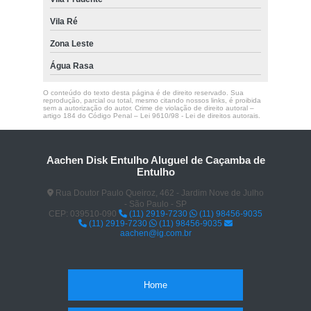
Vila Ré
Zona Leste
Água Rasa
O conteúdo do texto desta página é de direito reservado. Sua
reprodução, parcial ou total, mesmo citando nossos links, é proibida
sem a autorização do autor. Crime de violação de direito autoral –
artigo 184 do Código Penal –
Lei 9610/98 - Lei de direitos autorais
.
Aachen Disk Entulho Aluguel de Caçamba de
Entulho
Rua Doutor Paulo Queiroz, 462 - Jardim Nove de Julho
- São Paulo - SP
CEP: 039510-090
(11) 2919-7230
(11) 98456-9035
(11) 2919-7230
(11) 98456-9035
aachen@ig.com.br
Home