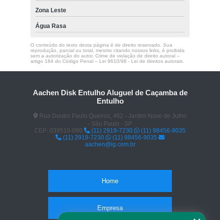
Zona Leste
Água Rasa
O conteúdo do texto desta página é de direito reservado. Sua
reprodução, parcial ou total, mesmo citando nossos links, é proibida
sem a autorização do autor. Crime de violação de direito autoral –
artigo 184 do Código Penal –
Lei 9610/98 - Lei de direitos autorais
.
Aachen Disk Entulho Aluguel de Caçamba de
Entulho
Rua Doutor Paulo Queiroz, 462 - Jardim Nove de Julho
- São Paulo - SP
CEP: 039510-090
(11) 2919-7230
(11) 98456-9035
(11) 2919-7230
(11) 98456-9035
aachen@ig.com.br
Home
Empresa