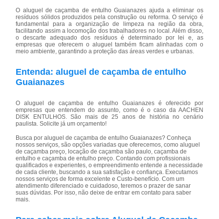
O aluguel de caçamba de entulho Guaianazes ajuda a eliminar os
resíduos sólidos produzidos pela construção ou reforma. O serviço é
fundamental para a organização de limpeza na região da obra,
facilitando assim a locomoção dos trabalhadores no local. Além disso,
o descarte adequado dos resíduos é determinado por lei e, as
empresas que oferecem o aluguel também ficam alinhadas com o
meio ambiente, garantindo a proteção das áreas verdes e urbanas.
Entenda: aluguel de caçamba de entulho
Guaianazes
O aluguel de caçamba de entulho Guaianazes é oferecido por
empresas que entendem do assunto, como é o caso da AACHEN
DISK ENTULHOS. São mais de 25 anos de história no cenário
paulista. Solicite já um orçamento!
Busca por aluguel de caçamba de entulho Guaianazes? Conheça
nossos serviços, são opções variadas que oferecemos, como aluguel
de caçamba preço, locação de caçamba são paulo, caçamba de
entulho e caçamba de entulho preço. Contando com profissionais
qualificados e experientes, o empreendimento entende a necessidade
de cada cliente, buscando a sua satisfação e confiança. Executamos
nossos serviços de forma excelente e Custo-benefício. Com um
atendimento diferenciado e cuidadoso, teremos o prazer de sanar
suas dúvidas. Por isso, não deixe de entrar em contato para saber
mais.