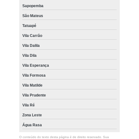
Sapopemba
São Mateus
Tatuapé
Vila Carrão
Vila Dalila
Vila Dila
Vila Esperança
Vila Formosa
Vila Matilde
Vila Prudente
Vila Ré
Zona Leste
Água Rasa
O conteúdo do texto desta página é de direito reservado. Sua