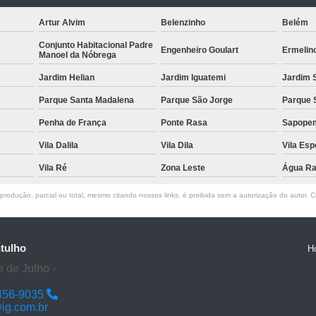
Artur Alvim
Belenzinho
Belém
Conjunto Habitacional Padre
Engenheiro Goulart
Ermelin
Manoel da Nóbrega
Jardim Helian
Jardim Iguatemi
Jardim 
Parque Santa Madalena
Parque São Jorge
Parque 
Penha de França
Ponte Rasa
Sapope
Vila Dalila
Vila Dila
Vila Es
Vila Ré
Zona Leste
Água R
rodução, parcial ou total, mesmo citando nossos links, é proibida sem a autorização do autor. Cr
tulho
H
 de Julho -
456-9035
g.com.br