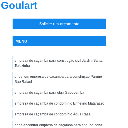
Goulart
esa de Caçamba para Coleta de Entulho
Empresa de Caçamba para Construção
vil
Empresa de Caçamba para Entulho
Solicite um orçamento
Locação de Caçamba Construção Civil
MENU
Locação de Caçamba de Construção Civil
o
Locação de Caçamba Entulho
empresa de caçamba para construção civil Jardim Santa
Locação de Caçamba para Construção
Terezinha
vil
Locação de Caçamba para Entulho
onde tem empresa de caçamba para construção Parque
Remoção de Caçamba para Construção Civil
São Rafael
ho de Obra
Remoção de Entulho de Obras
empresa de caçamba para obra Sapopemba
hão
Remoção de Terra e Entulho
empresa de caçamba de condomínio Ermelino Matarazzo
 de Entulho Ensacado
Remover Entulho
empresa de caçamba de condomínio Água Rasa
de Entulho
onde encontrar empresa de caçamba para entulho Zona