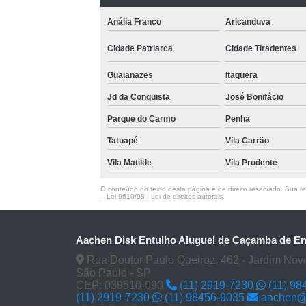
Anália Franco
Aricanduva
Cidade Patriarca
Cidade Tiradentes
Guaianazes
Itaquera
Jd da Conquista
José Bonifácio
Parque do Carmo
Penha
Tatuapé
Vila Carrão
Vila Matilde
Vila Prudente
O conteúdo do texto desta página é de direito reservado. Sua rep
–
Lei 9610/98 - Lei de direitos autorais
.
Aachen Disk Entulho Aluguel de Caçamba de En
Rua Doutor Paulo Queiroz, 462 - Jardim Nove
São Paulo - SP
CEP: 039510-090
(11) 2919-7230
(11) 98
(11) 2919-7230
(11) 98456-9035
aachen@i