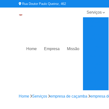
Rua Doutor Paulo Queiroz, 462
Serviços
Alugar
caçamba
Aluguel de
caçamba
Empresa
Home
Empresa
Missão
de
caçamba
Locação
de
caçamba
Remoção
de
entulhos
Home
Serviços
empresa de caçamba
empresa d