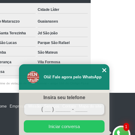
Cidade Líder
o Matarazzo
Guaianases
Santa Terezinha
Jd São joão
São Lucas
Parque São Rafael
mba
São Mateus
perança
Vila Formosa
asa
Olá! Fale agora pelo WhatsApp
ime de violação de direito autoral – artigo 184 do Código Penal
Insira seu telefone
ome
Empresa
Missão
Serviços
Contato
Mapa do site
Iniciar conversa
1