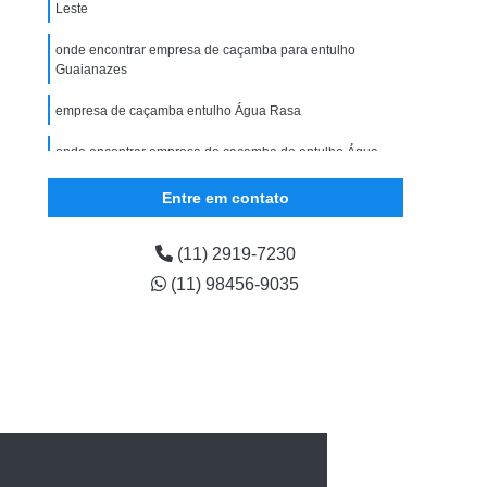
Leste
onde encontrar empresa de caçamba para entulho
Guaianazes
empresa de caçamba entulho Água Rasa
onde encontrar empresa de caçamba de entulho Água
Rasa
Entre em contato
onde tem empresa de caçamba entulho Vila Matilde
(11) 2919-7230
(11) 98456-9035