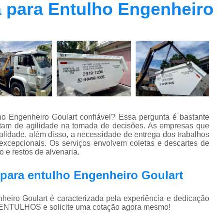
para Entulho Engenheiro 
Empresa de Caçamba Entulho
Empr
Empresa de Caçamba para Condomínio
Empresa de Caçamba para Construção Ci
Empresa de Caçamba para Obra
Locação de Caçamba de Condomínio
Locação de Caçamba de Entulh
Locação de Caçamba para Condomínio
 Engenheiro Goulart confiável? Essa pergunta é bastante
Locação de Caçamba para Construção Ci
tam de agilidade na tomada de decisões. As empresas que
idade, além disso, a necessidade de entrega dos trabalhos
Remoção de Caçamba para Condomínio
excepcionais. Os serviços envolvem coletas e descartes de
 e restos de alvenaria.
Remoção de Entulho
Remoção de Entul
Remoção de Entulhos com Camin
para entulho Engenheiro Goulart
Remoção para Entulho de Obra
Remoção
iro Goulart é caracterizada pela experiência e dedicação
Retirada 
ENTULHOS e solicite uma cotação agora mesmo!