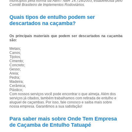
municípios pela norma da ABNT NBR 14.728/2005, estabelecida pelo
Comitê Brasileiro de Implementos Rodoviários.
Quais tipos de entulho podem ser
descartados na caçamba?
Os principais materiais que podem ser descartados na caçamba
são:
Metais;
Canos;
Tijolos;
Cimento;
Concreto;
Gesso;
Areia;
Pedra;
Madeira;
Cerâmica;
Plástico;
Com nossos serviços você pode encontrar o que almeja. Além dos
serviços já citados, também trabalhamos com retirada de entulho e
aluguel de caçambas. Por isso, fale conosco e saiba mais sobre
nossa empresa. Garantimos a sua satisfação!
Para saber mais sobre Onde Tem Empresa
de Caçamba de Entulho Tatuapé