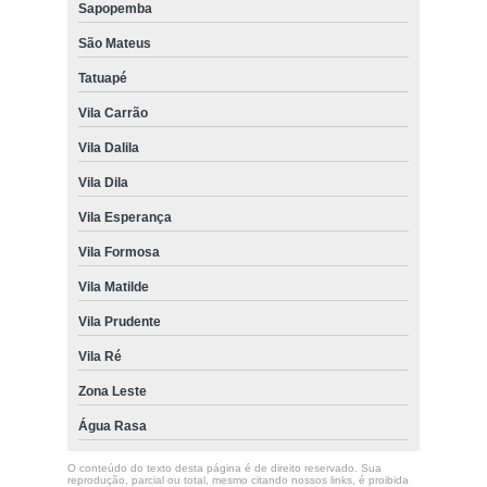
Sapopemba
São Mateus
Tatuapé
Vila Carrão
Vila Dalila
Vila Dila
Vila Esperança
Vila Formosa
Vila Matilde
Vila Prudente
Vila Ré
Zona Leste
Água Rasa
O conteúdo do texto desta página é de direito reservado. Sua
reprodução, parcial ou total, mesmo citando nossos links, é proibida