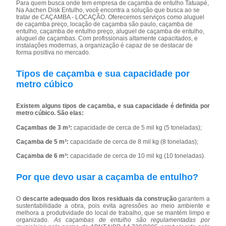
Para quem busca onde tem empresa de caçamba de entulho Tatuapé,
Na Aachen Disk Entulho, você encontra a solução que busca ao se
tratar de CAÇAMBA - LOCAÇÃO. Oferecemos serviços como aluguel
de caçamba preço, locação de caçamba são paulo, caçamba de
entulho, caçamba de entulho preço, aluguel de caçamba de entulho,
aluguel de caçambas. Com profissionais altamente capacitados, e
instalações modernas, a organização é capaz de se destacar de
forma positiva no mercado.
Tipos de caçamba e sua capacidade por
metro cúbico
Existem alguns tipos de caçamba, e sua capacidade é definida por
metro cúbico. São elas:
Caçambas de 3 m³:
capacidade de cerca de 5 mil kg (5 toneladas);
Caçamba de 5 m³:
capacidade de cerca de 8 mil kg (8 toneladas);
Caçamba de 6 m³:
capacidade de cerca de 10 mil kg (10 toneladas).
Por que devo usar a caçamba de entulho?
O
descarte adequado dos lixos residuais da construção
garantem a
sustentabilidade a obra, pois evita agressões ao meio ambiente e
melhora a produtividade do local de trabalho, que se mantém limpo e
organizado.
As caçambas de entulho são regulamentadas por