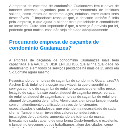
A empresa de caçamba de condomínio Guaianazes tem o dever de
fornecer diversas caçambas para o armazenamento de resíduos
sólidos, como restos de madeiras, aços, entulhos, entre outros itens
descartáveis. É importante ressaltar que, o descarte também é feito
pela empresa, o que ajuda a alinhar mais praticidade e comodidade
ao locatário. Outro fator importante é que, o serviço é previsto por lei,
podendo gerar multas, caso não seja efetuado adequadamente.
Procurando empresa de caçamba de
condomínio Guaianazes?
A empresa de caçamba de condomínio Guaianazes mais bem
capacitada é a AACHEN DISK ENTULHOS, que alinha qualidade no
atendimento e em todos os serviços prestados há mais de 25 anos em
SP. Contate agora mesmo!
Pesquisando por empresa de caçamba de condomínio Guaianazes? A
Aachen Disk Entulho é a opção mais viável, já que disponibiliza
serviços como o de caçamba de entulho, caçamba de entulho preço,
locação de caçamba são paulo, aluguel de caçamba preço, retirada
de entulho, aluguel de caçambas, empresa de caçamba de entulho e
aluguel de caçamba de entulho. Além disso, a empresa também conta
com um atendimento qualificado, através de funcionários
especializados e cuidadosos, que entendem a necessidade de cada
cliente. Também foram investidos valores consideráveis em
instalações de qualidade, aumentando a eficiência da marca.
Executamos cada trabalho de uma forma Custo-benefício e excelente,
e também oferecemos outros trabalhamos, além dos citados, como