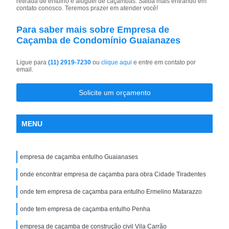
retirada de entulho e aluguel de caçambas. Saiba mais entrando em
contato conosco. Teremos prazer em atender você!
Para saber mais sobre Empresa de
Caçamba de Condomínio Guaianazes
Ligue para
(11) 2919-7230
ou
clique aqui
e entre em contato por
email.
Solicite um orçamento
MENU
empresa de caçamba entulho Guaianases
onde encontrar empresa de caçamba para obra Cidade Tiradentes
onde tem empresa de caçamba para entulho Ermelino Matarazzo
onde tem empresa de caçamba entulho Penha
empresa de caçamba de construção civil Vila Carrão