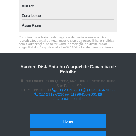
Vila Ré
Zona Leste
Água Rasa
O conteúdo do texto desta página é de direito reservado. Sua
reprodução, parcial ou total, mesmo citando nossos links, é proibida
sem a autorização do autor. Crime de violação de direito autoral –
artigo 184 do Código Penal –
Lei 9610/98 - Lei de direitos autorais
.
Aachen Disk Entulho Aluguel de Caçamba de
Entulho
Rua Doutor Paulo Queiroz, 462 - Jardim Nove de Julho
- São Paulo - SP
CEP: 039510-090
(11) 2919-7230
(11) 98456-9035
(11) 2919-7230
(11) 98456-9035
aachen@ig.com.br
Home