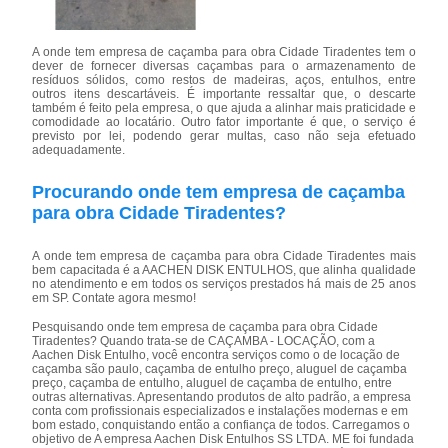
A onde tem empresa de caçamba para obra Cidade Tiradentes tem o
dever de fornecer diversas caçambas para o armazenamento de
resíduos sólidos, como restos de madeiras, aços, entulhos, entre
outros itens descartáveis. É importante ressaltar que, o descarte
também é feito pela empresa, o que ajuda a alinhar mais praticidade e
comodidade ao locatário. Outro fator importante é que, o serviço é
previsto por lei, podendo gerar multas, caso não seja efetuado
adequadamente.
Procurando onde tem empresa de caçamba
para obra Cidade Tiradentes?
A onde tem empresa de caçamba para obra Cidade Tiradentes mais
bem capacitada é a AACHEN DISK ENTULHOS, que alinha qualidade
no atendimento e em todos os serviços prestados há mais de 25 anos
em SP. Contate agora mesmo!
Pesquisando onde tem empresa de caçamba para obra Cidade
Tiradentes? Quando trata-se de CAÇAMBA - LOCAÇÃO, com a
Aachen Disk Entulho, você encontra serviços como o de locação de
caçamba são paulo, caçamba de entulho preço, aluguel de caçamba
preço, caçamba de entulho, aluguel de caçamba de entulho, entre
outras alternativas. Apresentando produtos de alto padrão, a empresa
conta com profissionais especializados e instalações modernas e em
bom estado, conquistando então a confiança de todos. Carregamos o
objetivo de A empresa Aachen Disk Entulhos SS LTDA. ME foi fundada