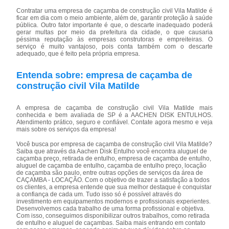
Contratar uma empresa de caçamba de construção civil Vila Matilde é
ficar em dia com o meio ambiente, além de, garantir proteção à saúde
pública. Outro fator importante é que, o descarte inadequado poderá
gerar multas por meio da prefeitura da cidade, o que causaria
péssima reputação às empresas construtoras e empreiteiras. O
serviço é muito vantajoso, pois conta também com o descarte
adequado, que é feito pela própria empresa.
Entenda sobre: empresa de caçamba de
construção civil Vila Matilde
A empresa de caçamba de construção civil Vila Matilde mais
conhecida e bem avaliada de SP é a AACHEN DISK ENTULHOS.
Atendimento prático, seguro e confiável. Contate agora mesmo e veja
mais sobre os serviços da empresa!
Você busca por empresa de caçamba de construção civil Vila Matilde?
Saiba que através da Aachen Disk Entulho você encontra aluguel de
caçamba preço, retirada de entulho, empresa de caçamba de entulho,
aluguel de caçamba de entulho, caçamba de entulho preço, locação
de caçamba são paulo, entre outras opções de serviços da área de
CAÇAMBA - LOCAÇÃO. Com o objetivo de trazer a satisfação a todos
os clientes, a empresa entende que sua melhor destaque é conquistar
a confiança de cada um. Tudo isso só é possível através do
investimento em equipamentos modernos e profissionais experientes.
Desenvolvemos cada trabalho de uma forma profissional e objetiva.
Com isso, conseguimos disponibilizar outros trabalhos, como retirada
de entulho e aluguel de caçambas. Saiba mais entrando em contato