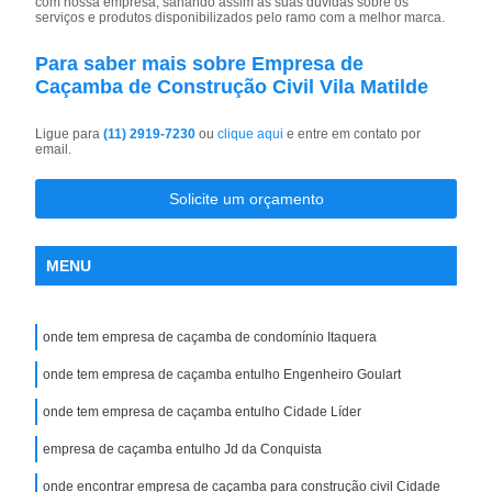
com nossa empresa, sanando assim as suas dúvidas sobre os
serviços e produtos disponibilizados pelo ramo com a melhor marca.
Para saber mais sobre Empresa de
Caçamba de Construção Civil Vila Matilde
Ligue para
(11) 2919-7230
ou
clique aqui
e entre em contato por
email.
Solicite um orçamento
MENU
onde tem empresa de caçamba de condomínio Itaquera
onde tem empresa de caçamba entulho Engenheiro Goulart
onde tem empresa de caçamba entulho Cidade Líder
empresa de caçamba entulho Jd da Conquista
onde encontrar empresa de caçamba para construção civil Cidade