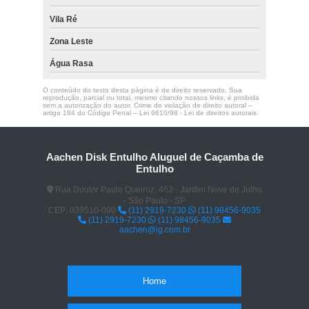
Vila Ré
Zona Leste
Água Rasa
O conteúdo do texto desta página é de direito reservado. Sua
reprodução, parcial ou total, mesmo citando nossos links, é proibida
sem a autorização do autor. Crime de violação de direito autoral –
artigo 184 do Código Penal –
Lei 9610/98 - Lei de direitos autorais
.
Aachen Disk Entulho Aluguel de Caçamba de
Entulho
Rua Doutor Paulo Queiroz, 462 - Jardim Nove de Julho
- São Paulo - SP
CEP: 039510-090
(11) 2919-7230
(11) 98456-9035
(11) 2919-7230
(11) 98456-9035
aachen@ig.com.br
Home