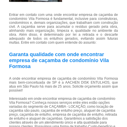
Entrar em contato com uma onde encontrar empresa de caçamba de
condomínio Vila Formosa é fundamental, inclusive para construtoras,
condomínios e, demais organizações, que trabalham com construção
civil. A caçamba serve para acumular o resíduo gerado pela obra,
alinhando mais organização, limpeza e, qualidade no ambiente da
obra. Além disso, é determinado por lei a retirada e o descarte
adequado de todos os entulhos gerados, evitando assim futuras
multas. Entre em contato com quem entende do assunto:
Garanta qualidade com onde encontrar
empresa de caçamba de condomínio Vila
Formosa
A onde encontrar empresa de caçamba de condomínio Vila Formosa
mais bem-conceituada de SP é a AACHEN DISK ENTULHOS, que
atua em São Paulo há mais de 25 anos. Solicite orçamento assim que
possível!
Interessado em onde encontrar empresa de caçamba de condomínio
Vila Formosa? Conheça nossos serviços entre eles estão opções
variadas do segmento de CAÇAMBA - LOCAÇÃO, como locação de
caçamba são paulo, caçamba de entulho preço, aluguel de caçamba
preço, caçamba de entulho, empresa de caçamba de entulho, retirada
de entulho e aluguel de caçambas. Garantimos a satisfação dos
clientes através de um atendimento único e alta qualidade para
nossos clientes. Possuímos uma forma de trabalho Custo-benefício e