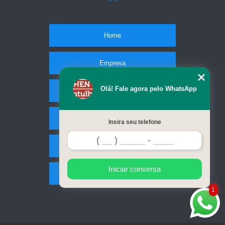
Home
Empresa
Olá! Fale agora pelo WhatsApp
Missão
Serviços
Insira seu telefone
Contato
Iniciar conversa
Mapa do site
1