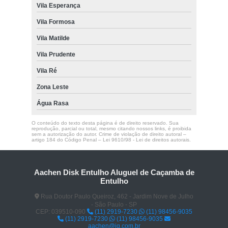
Vila Esperança
Vila Formosa
Vila Matilde
Vila Prudente
Vila Ré
Zona Leste
Água Rasa
O conteúdo do texto desta página é de direito reservado. Sua
reprodução, parcial ou total, mesmo citando nossos links, é proibida
sem a autorização do autor. Crime de violação de direito autoral –
artigo 184 do Código Penal –
Lei 9610/98 - Lei de direitos autorais
.
Aachen Disk Entulho Aluguel de Caçamba de
Entulho
Rua Doutor Paulo Queiroz, 462 - Jardim Nove de Julho
- São Paulo - SP
CEP: 039510-090
(11) 2919-7230
(11) 98456-9035
(11) 2919-7230
(11) 98456-9035
aachen@ig.com.br