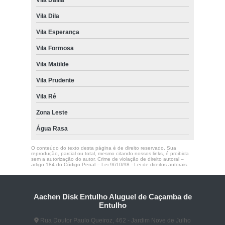
Vila Dila
Vila Esperança
Vila Formosa
Vila Matilde
Vila Prudente
Vila Ré
Zona Leste
Água Rasa
O conteúdo do texto desta página é de direito reservado. Sua
reprodução, parcial ou total, mesmo citando nossos links, é proibida
sem a autorização do autor. Crime de violação de direito autoral –
artigo 184 do Código Penal –
Lei 9610/98 - Lei de direitos autorais
.
Aachen Disk Entulho Aluguel de Caçamba de
Entulho
Rua Doutor Paulo Queiroz, 462 - Jardim Nove de Julho