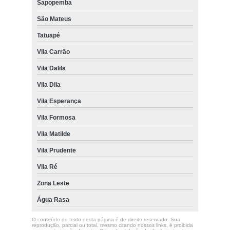
Sapopemba
São Mateus
Tatuapé
Vila Carrão
Vila Dalila
Vila Dila
Vila Esperança
Vila Formosa
Vila Matilde
Vila Prudente
Vila Ré
Zona Leste
Água Rasa
O conteúdo do texto desta página é de direito reservado. Sua
reprodução, parcial ou total, mesmo citando nossos links, é proibida